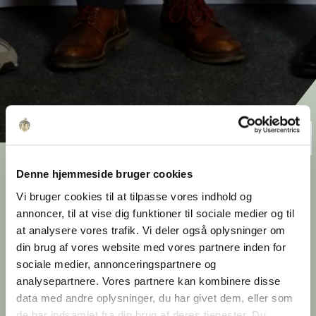
Ejendomsselskabet Olav
Denne hjemmeside bruger cookies
de Linde modtager
Vi bruger cookies til at tilpasse vores indhold og
annoncer, til at vise dig funktioner til sociale medier og til
Bygherreprisen 2023
at analysere vores trafik. Vi deler også oplysninger om
din brug af vores website med vores partnere inden for
Prisen blev overrakt ved Building Awards som
sociale medier, annonceringspartnere og
anerkendelse af et mangeårigt og konsekvent
analysepartnere. Vores partnere kan kombinere disse
arbejde med transformation, genbrug og
data med andre oplysninger, du har givet dem, eller som
udvikling af eksisterende bygningsmasse i
de har indsamlet fra din brug af deres tjenester. Du