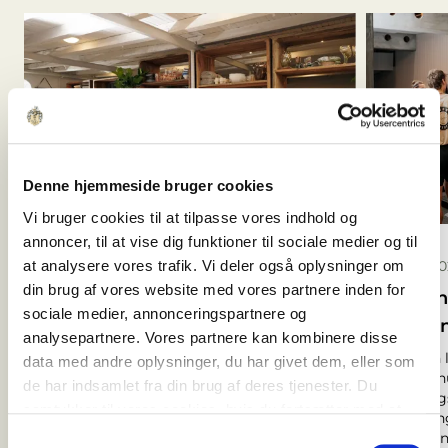
Denne hjemmeside bruger cookies
Vi bruger cookies til at tilpasse vores indhold og
annoncer, til at vise dig funktioner til sociale medier og til
30. juli 2026
2. juli 2
at analysere vores trafik. Vi deler også oplysninger om
din brug af vores website med vores partnere inden for
ByKornerup bliver en del af
Groun
sociale medier, annonceringspartnere og
Mindets byliv med ny butik
trænin
analysepartnere. Vores partnere kan kombinere disse
Den østjyske interiør- og
Med en l
data med andre oplysninger, du har givet dem, eller som
livsstilsbutik ByKornerup har
får Aar
de har indsamlet fra din brug af deres tjenester. Du
underskrevet en lejeaftale om et
trænings
samtykker til vores cookies, hvis du fortsætter med at
butikslokale ved det kommende
udvikli
anvende vores hjemmeside.
bytorv og bliver en del af det nye
funktion
Samtykkevalg