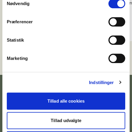
byliv, når Mindet åbner i 2027.
gennem 
Nødvendig
Præferencer
Statistik
Marketing
Indstillinger
Tillad alle cookies
Tillad udvalgte
Kontakt afdeling