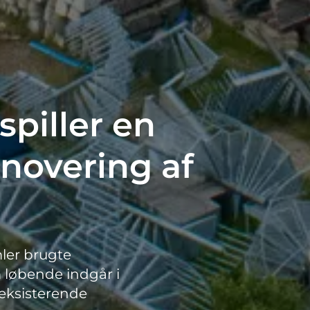
piller en
renovering af
ler brugte
 løbende indgår i
 eksisterende