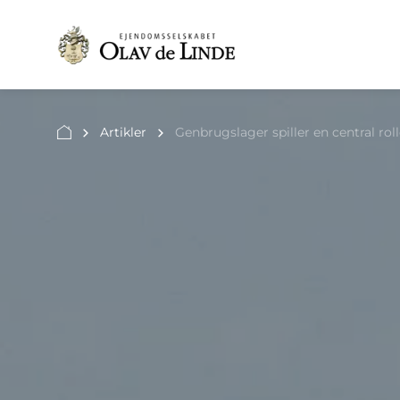
Artikler
Genbrugslager spiller en central ro