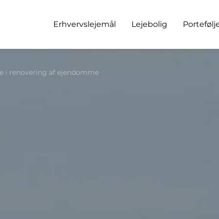
Erhvervslejemål
Lejebolig
Portefølj
lle i renovering af ejendomme