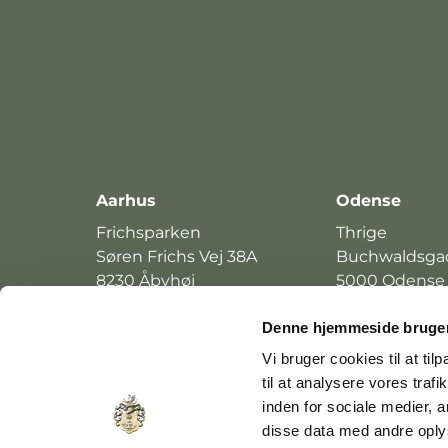
Aarhus
Odense
Frichsparken
Thrige
Søren Frichs Vej 38A
Buchwaldsga
8230 Åbyhøj
5000 Odense
+45 8615 4244
+45 6544 424
Denne hjemmeside bruger
Vi bruger cookies til at til
til at analysere vores tra
inden for sociale medier,
København
disse data med andre oplys