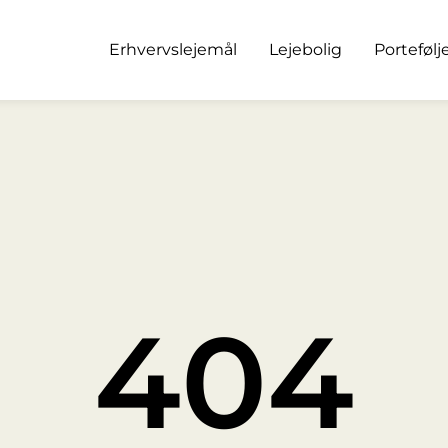
Erhvervslejemål
Lejebolig
Portefølj
404