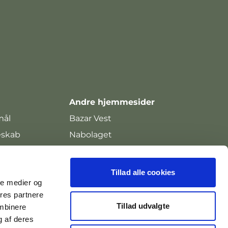
Andre hjemmesider
mål
Bazar Vest
eskab
Nabolaget
mål
Mindet
ål
Tillad alle cookies
ale medier og
plads
ores partnere
Tillad udvalgte
ombinere
g af deres