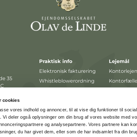
Praktisk info
Lejemål
Elektronisk fakturering
Kontorleje
de 35
Whistleblowerordning
Kontorfæll
 C
Butiksleje
4
Lagerlejem
 cookies
passe vores indhold og annoncer, til at vise dig funktioner til soci
Parkerings
fik. Vi deler også oplysninger om din brug af vores website med v
Lejebolig
 annonceringspartnere og analysepartnere. Vores partnere kan k
ninger, du har givet dem, eller som de har indsamlet fra din bru