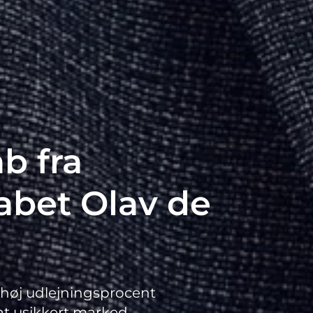
b fra
abet Olav de
t, høj udlejningsprocent
tsat usikkert marked