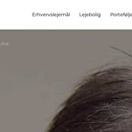
Erhvervslejemål
Lejebolig
Portefølj
ultat