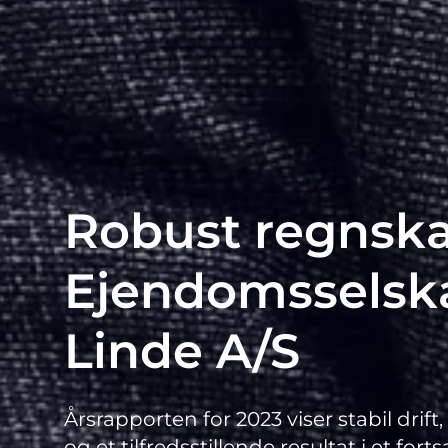
Robust regnska
Ejendomsselsk
Linde A/S
Årsrapporten for 2023 viser stabil drif
og et tilfredsstillende resultat i et for