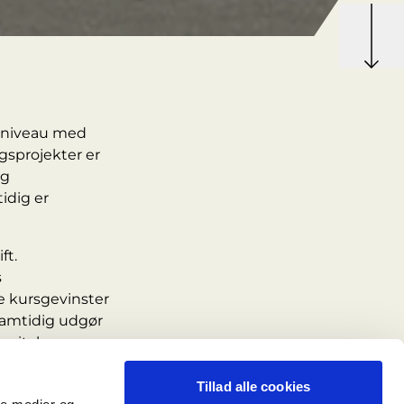
ngsniveau med
sprojekter er
og
idig er
ft.
s
de kursgevinster
 Samtidig udgør
apitalen er
Tillad alle cookies
fortsat på et