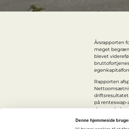
Årsrapporten fo
meget begrænse
blevet viderefø
bruttofortjene
egenkapitalfor
Rapporten afspej
Nettoomsætninge
driftsresultate
på renteswap-af
den samlede væ
opgjort til 5,2 
Denne hjemmeside bruger
Udlejningsnive