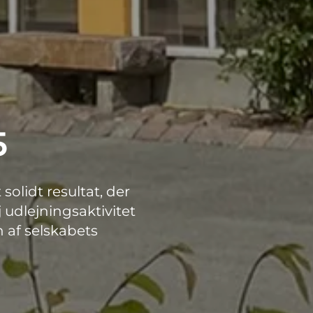
5
solidt resultat, der
øj udlejningsaktivitet
n af selskabets