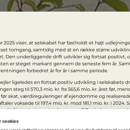
r 2025 viser, at selskabet har fastholdt et højt udlejni
t tomgang, samtidig med at en række større udvikling
rt. Den underliggende drift udvikler sig fortsat positivt, 
sten er steget markant gennem de seneste fem år. Samt
rentningen forbedret år for år i samme periode.
ler ligeledes en fortsat positiv udvikling i selskabets dri
n steg til 570,3 mio. kr. fra 565,6 mio. kr. året før, men
t før skat, værdireguleringer af ejendomme og realisere
taler voksede til 197,4 mio. kr. mod 181,1 mio. kr. i 2024.
rdi af investeringsejendommene 11,7 mia. kr., og egenk
mia. kr., svarende til en soliditetsgrad på 42,8 %.
 cookies
auet har gennem hele året været højt, og tomgangen er 