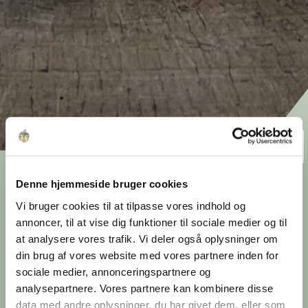
Bog fortæller historien om
Denne hjemmeside bruger cookies
Ejendomsselskabet Olav
Vi bruger cookies til at tilpasse vores indhold og
de Linde
annoncer, til at vise dig funktioner til sociale medier og til
at analysere vores trafik. Vi deler også oplysninger om
din brug af vores website med vores partnere inden for
Ejendomsselskabet Olav de Linde udgiver
sociale medier, annonceringspartnere og
sammen med Turbine-forlaget en bog, der
analysepartnere. Vores partnere kan kombinere disse
samler 50 års virksomhedshistorie og
data med andre oplysninger, du har givet dem, eller som
grundlæggerens tilgang til byggeri.