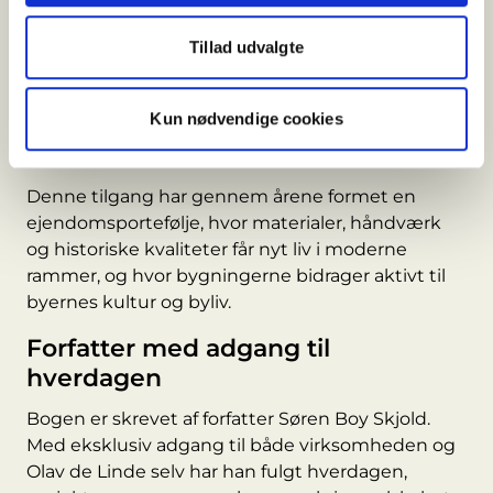
en klar overbevisning: byggeri skal have identitet,
og eksisterende bygninger rummer værdier, der
Tillad udvalgte
ikke kan genskabes. Hvor andre valgte
nedrivning, har Ejendomsselskabet Olav de Linde
Kun nødvendige cookies
set potentiale i bevaring og transformation – både
arkitektonisk, æstetisk og bæredygtigt.
Denne tilgang har gennem årene formet en
ejendomsportefølje, hvor materialer, håndværk
og historiske kvaliteter får nyt liv i moderne
rammer, og hvor bygningerne bidrager aktivt til
byernes kultur og byliv.
Forfatter med adgang til
hverdagen
Bogen er skrevet af forfatter Søren Boy Skjold.
Med eksklusiv adgang til både virksomheden og
Olav de Linde selv har han fulgt hverdagen,