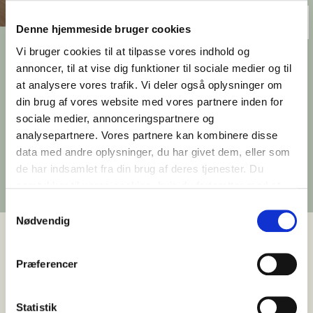
Denne hjemmeside bruger cookies
Mindet fastholder den
Vi bruger cookies til at tilpasse vores indhold og
annoncer, til at vise dig funktioner til sociale medier og til
positive udlejningskurs
at analysere vores trafik. Vi deler også oplysninger om
din brug af vores website med vores partnere inden for
Ejendomsselskabet Olav de Linde har udlejet
sociale medier, annonceringspartnere og
yderligere to etager i Mindet ved Aarhus Havn.
analysepartnere. Vores partnere kan kombinere disse
Interessen for de moderne kontorlokaler er
data med andre oplysninger, du har givet dem, eller som
fortsat stor.
de har indsamlet fra din brug af deres tjenester. Du
Udgivet 17. juni 2026
samtykker til vores cookies, hvis du fortsætter med at
anvende vores hjemmeside.
Samtykkevalg
Nødvendig
Præferencer
Udlejningen i Mindet fortsætter den positive
udvikling. Ejendomsselskabet Olav de Linde har
indgået aftale om udlejning af bygningens 34. og
Statistik