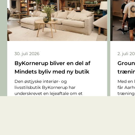
30. juli 2026
2. juli 2
ByKornerup bliver en del af
Groun
Mindets byliv med ny butik
trænin
Den østjyske interiør- og
Med en l
livsstilsbutik ByKornerup har
får Aar
underskrevet en lejeaftale om et
trænings
butikslokale ved det kommende
udvikli
bytorv og bliver en del af det nye
funktion
byliv, når Mindet åbner i 2027.
gennem 