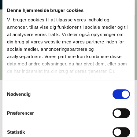
Denne hjemmeside bruger cookies
Kontorfællesskaber i
Vi bruger cookies til at tilpasse vores indhold og
annoncer, til at vise dig funktioner til sociale medier og til
Aarhus
at analysere vores trafik. Vi deler også oplysninger om
din brug af vores website med vores partnere inden for
I Aarhus driver vi kontorfællesskaber med
sociale medier, annonceringspartnere og
moderne faciliteter, lyse arbejdsrum og
analysepartnere. Vores partnere kan kombinere disse
fleksible løsninger til både mindre
data med andre oplysninger, du har givet dem, eller som
virksomheder, selvstændige og startups.
de har indsamlet fra din brug af deres tjenester. Du
samtykker til vores cookies, hvis du fortsætter med at
anvende vores hjemmeside.
Samtykkevalg
Nødvendig
Kontorfælleskabet 38K
Præferencer
Moderne kontorfællesskab i historiske
omgivelser. 38K i Frichsparken tilbyder lyse
Statistik
kontorer, gode fællesfaciliteter og en central