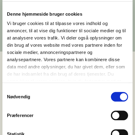
I et historisk, rødmalet pakhus direkte ved
Denne hjemmeside bruger cookies
havnebassinet finder du Sverigesgade 16 – et
Vi bruger cookies til at tilpasse vores indhold og
kontorfællesskab, hvor nærheden til vandet,
annoncer, til at vise dig funktioner til sociale medier og til
lyset og historien skaber en særlig arbejdsro
at analysere vores trafik. Vi deler også oplysninger om
midt i Odense.
din brug af vores website med vores partnere inden for
sociale medier, annonceringspartnere og
analysepartnere. Vores partnere kan kombinere disse
data med andre oplysninger, du har givet dem, eller som
Historiske rammer med udsigt
de har indsamlet fra din brug af deres tjenester. Du
og atmosfære
samtykker til vores cookies, hvis du fortsætter med at
anvende vores hjemmeside.
Samtykkevalg
Sverigesgade 16 ligger i hjertet af Odense Havn – i
Nødvendig
et af byens ældste pakhuse, som med sin røde
træfacade og store sprossede vinduer danner
Præferencer
ramme om et roligt og inspirerende kontormiljø.
Her mærkes forbindelsen til havnens historie i
Statistik