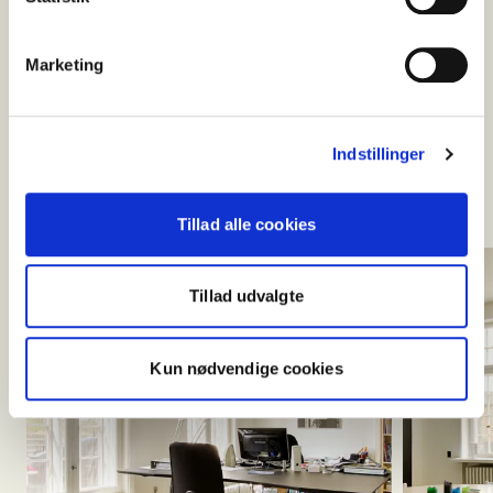
både materialer og proportioner, samtidig med at
de lyse lokaler er indrettet til nutidens arbejdsliv.
Marketing
Ejendommen er nænsomt renoveret, så de
oprindelige detaljer er bevaret. Det giver huset en
sjælden autenticitet, hvor råt træ, hvidmalede
vægge og det naturlige lys fra vandet spiller
Indstillinger
sammen i et arbejdsmiljø med ægte karakter.
Tillad alle cookies
Tillad udvalgte
Kun nødvendige cookies