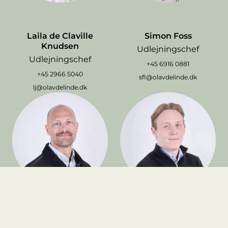
Laila de Claville
Simon Foss
Knudsen
Udlejningschef
Udlejningschef
+45 6916 0881
+45 2966 5040
sfl@olavdelinde.dk
lj@olavdelinde.dk
Jonas Høgh
Tobias Bruun