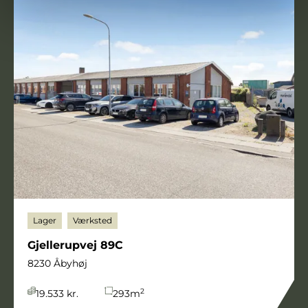
Lager
Værksted
Gjellerupvej 89C
8230 Åbyhøj
2
19.533 kr.
293
m