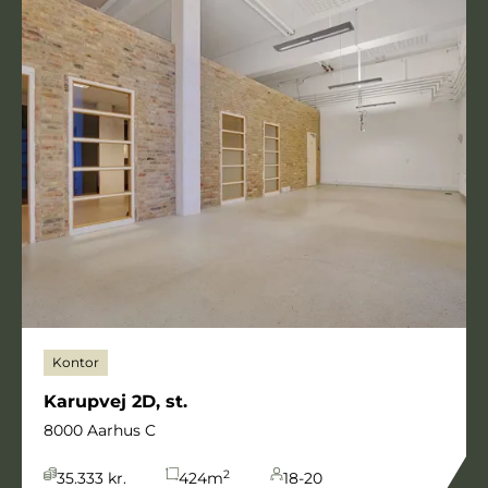
Kontor
Karupvej 2D, st.
8000 Aarhus C
2
35.333 kr.
424
m
18-20