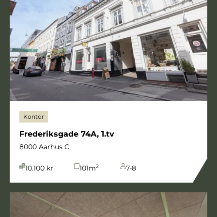
Kontor
Frederiksgade 74A, 1.tv
8000 Aarhus C
2
10.100 kr.
101
m
7-8