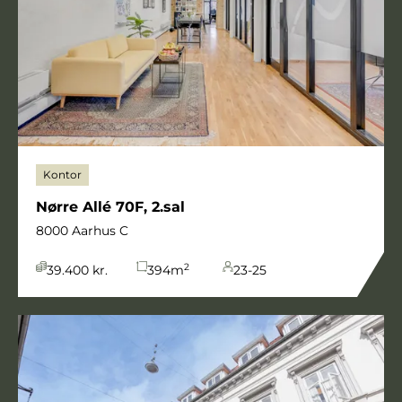
Kontor
Nørre Allé 70F, 2.sal
8000 Aarhus C
2
39.400 kr.
394
m
23-25