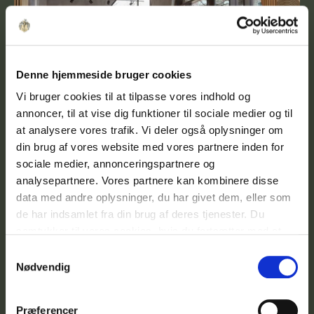
Denne hjemmeside bruger cookies
Vi bruger cookies til at tilpasse vores indhold og
annoncer, til at vise dig funktioner til sociale medier og til
at analysere vores trafik. Vi deler også oplysninger om
din brug af vores website med vores partnere inden for
Butik
Café & Restaurant
sociale medier, annonceringspartnere og
analysepartnere. Vores partnere kan kombinere disse
Katrinetorvet 5
data med andre oplysninger, du har givet dem, eller som
8200 Aarhus N
de har indsamlet fra din brug af deres tjenester. Du
samtykker til vores cookies, hvis du fortsætter med at
2
42.625 kr.
341
m
anvende vores hjemmeside.
Samtykkevalg
Nødvendig
Præferencer