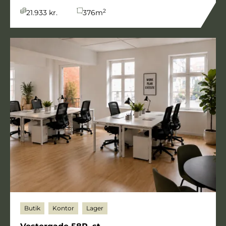
2
21.933 kr.
376
m
Butik
Kontor
Lager