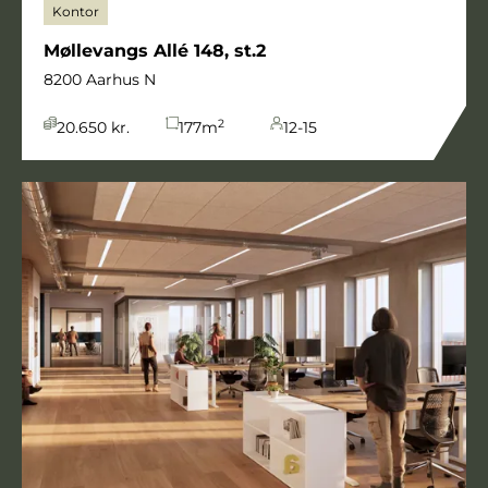
Kontor
Møllevangs Allé 148, st.2
8200 Aarhus N
2
20.650 kr.
177
m
12-15