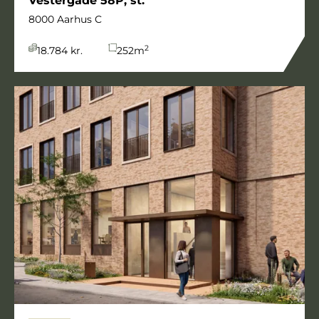
Vestergade 58P, st.
8000 Aarhus C
2
18.784 kr.
252
m