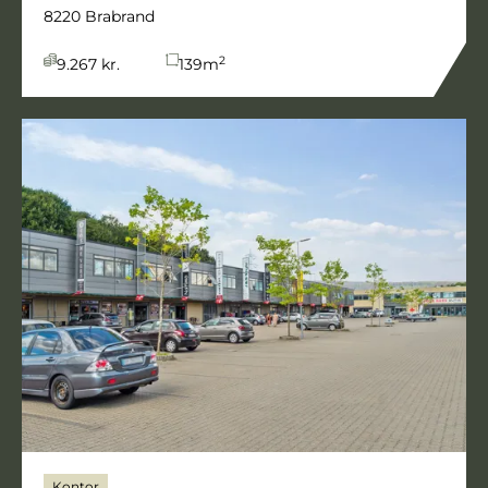
8220 Brabrand
2
9.267 kr.
139
m
Kontor