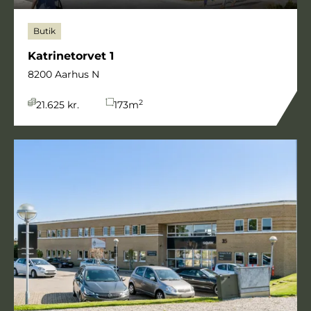
Butik
Katrinetorvet 1
8200 Aarhus N
2
21.625 kr.
173
m