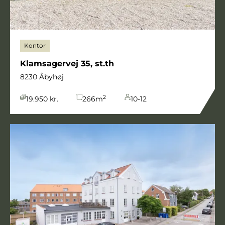
Kontor
Klamsagervej 35, st.th
8230 Åbyhøj
2
19.950 kr.
266
m
10-12