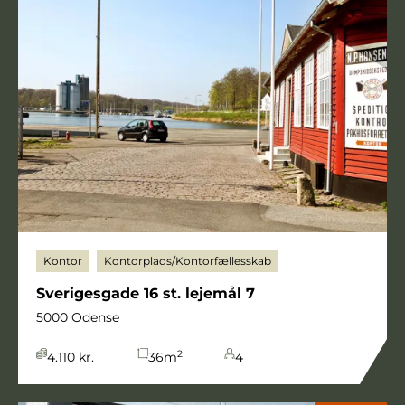
Kontor
Kontorplads/Kontorfællesskab
Sverigesgade 16 st. lejemål 7
5000 Odense
2
4.110 kr.
36
m
4