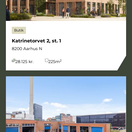
Butik
Katrinetorvet 2, st. 1
8200 Aarhus N
2
28.125 kr.
225
m