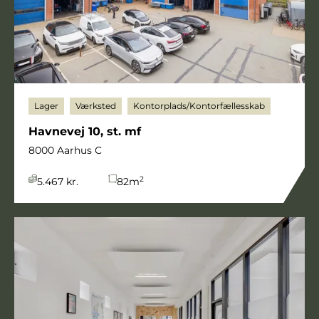
Lager
Værksted
Kontorplads/Kontorfællesskab
Havnevej 10, st. mf
8000 Aarhus C
2
5.467 kr.
82
m