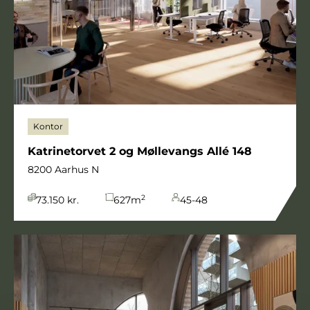
Kontor
Katrinetorvet 2 og Møllevangs Allé 148
8200 Aarhus N
2
73.150 kr.
627
m
45-48