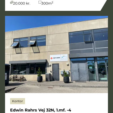
2
20.000 kr.
300
m
Kontor
Edwin Rahrs Vej 32N, 1.mf. -4