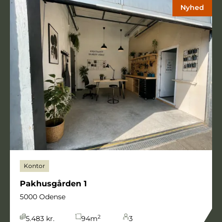
Nyhed
Kontor
Pakhusgården 1
5000 Odense
2
5.483 kr.
94
m
3