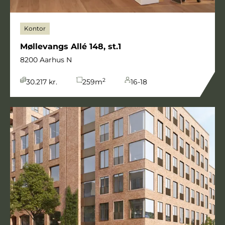
Kontor
Møllevangs Allé 148, st.1
8200 Aarhus N
2
30.217 kr.
259
m
16-18