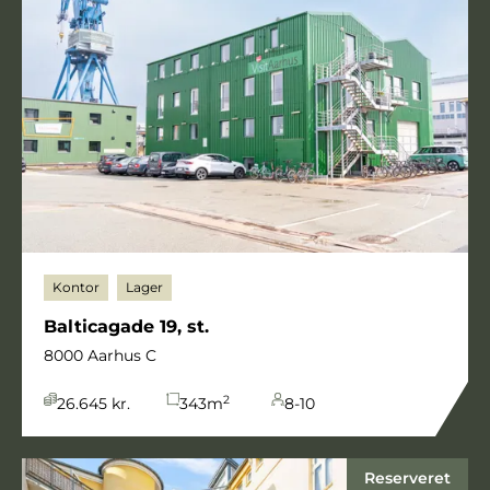
Kontor
Lager
Balticagade 19, st.
8000 Aarhus C
2
26.645 kr.
343
m
8-10
Reserveret