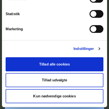
Statistik
Marketing
Indstillinger
Tillad alle cookies
Lager
Værksted
Gjellerupvej 89C + 89D
Tillad udvalgte
8230 Åbyhøj
2
41.466 kr.
669
m
Kun nødvendige cookies