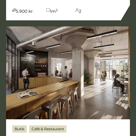
2
5.900 kr.
1
m
2
Butik
Café & Restaurant