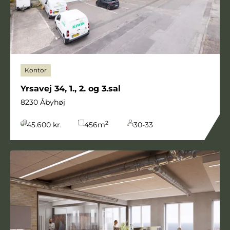
Kontor
Yrsavej 34, 1., 2. og 3.sal
8230 Åbyhøj
2
45.600 kr.
456
m
30-33