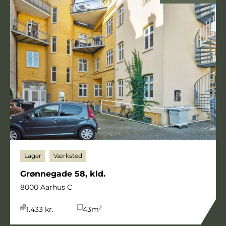
Lager
Værksted
Grønnegade 58, kld.
8000 Aarhus C
2
1.433 kr.
43
m