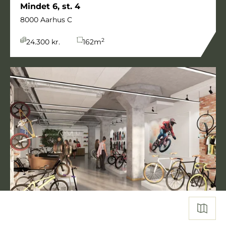
Mindet 6, st. 4
8000 Aarhus C
2
24.300 kr.
162
m