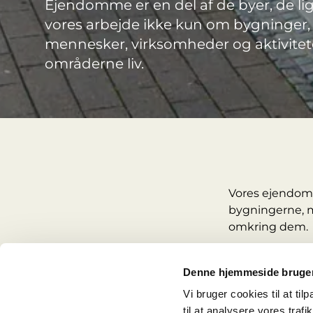
Ejendomme er en del af de byer, de lig
vores arbejde ikke kun om bygninger
mennesker, virksomheder og aktivitete
områderne liv.
Vores ejendomm
bygningerne, m
omkring dem.
Når tidligere 
ofte sammen me
Denne hjemmeside bruger
fælles miljøer s
Vi bruger cookies til at til
til at analysere vores tra