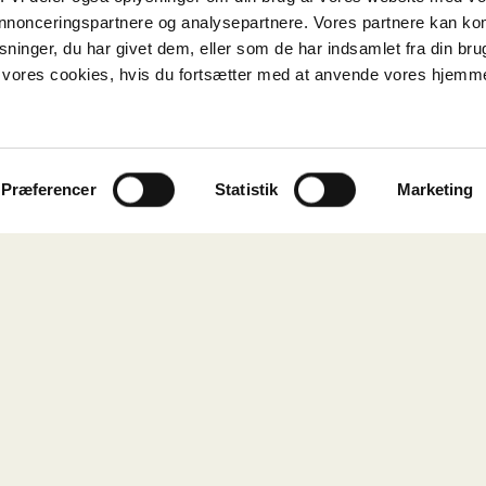
riområder til levende miljøer
 annonceringspartnere og analysepartnere. Vores partnere kan k
iks- og erhvervsområder rummer ofte stærke materialer, k
ninger, du har givet dem, eller som de har indsamlet fra din bru
 tydelig historie.
il vores cookies, hvis du fortsætter med at anvende vores hjemm
e udvikles og tilpasses nye funktioner, kan områderne s
ladser, boliger, butikker, kultur og fælles miljøer.
transformation derfor også om at videreføre stedernes i
Præferencer
Statistik
Marketing
hæng mellem bygninger, mennesker og by.
 som en del af hverdagen
fungere i praksis og være en naturlig del af det liv, der 
 vi med fokus på funktion, materialer, ophold, adgangsf
nderstøtter den daglige brug af bygningerne.
e i større udviklingsområder og i den løbende udvikling
ejendomme.