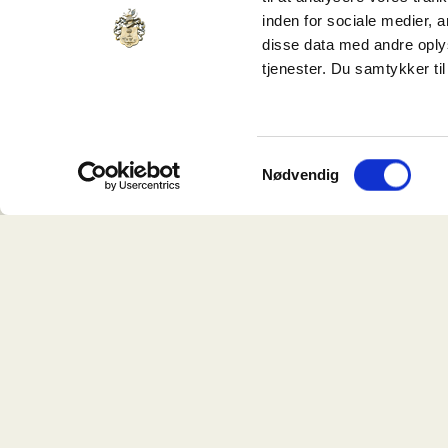
Fra indust
inden for sociale medier,
Tidligere fabr
disse data med andre oplys
arkitektur og en
tjenester. Du samtykker t
Når bygningern
liv med arbejdsp
Samtykkevalg
For os handler 
Nødvendig
skabe sammen
Bygninger
Ejendomme skal 
omkring dem.
Derfor arbejder
miljøer, der u
Det gælder båd
eksisterende 