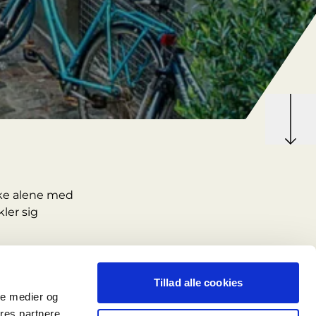
kke alene med
ler sig
bygningerne sig
 butikker og
Tillad alle cookies
ale medier og
ores partnere