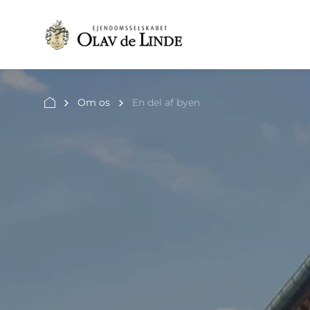
Om os
En del af byen