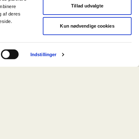
Tillad udvalgte
ombinere
arakterfuld
g af deres
eside.
Kun nødvendige cookies
amtidig få nyt
dentitet og
Indstillinger
udspiller sig
orhold og
 af