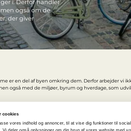
ger i. Derfor handler
, men også om de
r, der giver
e er en del af byen omkring dem. Derfor arbejder vi i
en også med de miljøer, byrum og hverdage, som udvik
erhvervs- og industriområder får nye funktioner, ændrer 
d kvarteret omkring dem. Nye arbejdspladser, boliger,
 cookies
kaber nyt liv og nye forbindelser i byen.
passe vores indhold og annoncer, til at vise dig funktioner til soci
fik. Vi deler også oplysninger om din brug af vores website med v