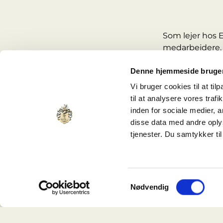
Som lejer hos 
medarbejdere, 
Vi driver og v
Denne hjemmeside bruger
spørgsmål, fejl
Vi bruger cookies til at til
Hurtig hjæ
til at analysere vores tra
inden for sociale medier,
Viceværter, va
disse data med andre oplys
sammen omkring
tjenester. Du samtykker t
Fejl og skad
Praktiske s
Adgangsfor
Samtykkevalg
Tekniske ins
Nødvendig
Løbende ve
Som lejer får du