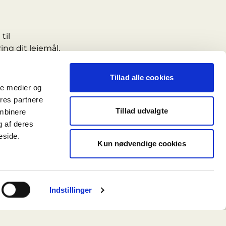
til
ng dit lejemål.
lp ved
Tillad alle cookies
ale medier og
ores partnere
Tillad udvalgte
ombinere
 arbejder tæt
g af deres
e op på:
eside.
Kun nødvendige cookies
Indstillinger