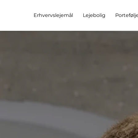
Erhvervslejemål
Lejebolig
Portefølj