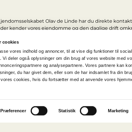
Ejendomsselskabet Olav de Linde har du direkte kontakt 
der kender vores ejendomme og den daglige drift omkri
edligeholder selv vores ejendomme. Det giver hurtig hjæ
 cookies
, skader og andre praktiske forhold i hverdagen.
passe vores indhold og annoncer, til at vise dig funktioner til soci
lp i hverdagen
fik. Vi deler også oplysninger om din brug af vores website med v
 annonceringspartnere og analysepartnere. Vores partnere kan k
rmemestre, driftsledere, serviceafdeling og håndværkere
ninger, du har givet dem, eller som de har indsamlet fra din bru
 vores ejendomme. Det gør det lettere hurtigt at følg
il vores cookies, hvis du fortsætter med at anvende vores hjemm
er
pørgsmål
hold
tallationer
Præferencer
Statistik
Marketing
dligeholdelse
: