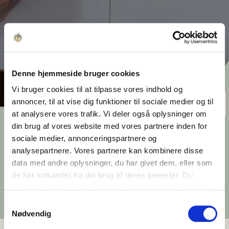
Denne hjemmeside bruger cookies
Vi bruger cookies til at tilpasse vores indhold og
annoncer, til at vise dig funktioner til sociale medier og til
at analysere vores trafik. Vi deler også oplysninger om
Sådan arbejder vi
din brug af vores website med vores partnere inden for
sociale medier, annonceringspartnere og
Udvikling, drift og vedligeholdelse er samlet i
analysepartnere. Vores partnere kan kombinere disse
én organisation. Det skaber en tæt
data med andre oplysninger, du har givet dem, eller som
sammenhæng mellem de beslutninger, der
de har indsamlet fra din brug af deres tjenester. Du
træffes, og den måde ejendommene fungerer
samtykker til vores cookies, hvis du fortsætter med at
på i hverdagen.
anvende vores hjemmeside.
Samtykkevalg
Nødvendig