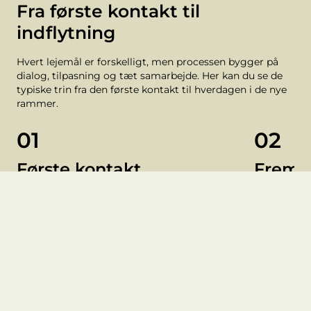
Fra første kontakt til
indflytning
Hvert lejemål er forskelligt, men processen bygger på
dialog, tilpasning og tæt samarbejde. Her kan du se de
typiske trin fra den første kontakt til hverdagen i de nye
rammer.
01
02
Første kontakt
Fremv
Vi tager en indledende dialog om
Sammen ser
virksomheden, dens behov og ønsker til nye
muligheder
rammer.