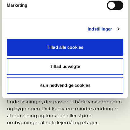
Marketing
arbejdspladser, fællesarealer, adgangsforhold og
de ønsker, virksomheden har til sine fremtidige
rammer.
Indstillinger
Målet er at finde en løsning, der fungerer i
hverdagen og giver plads til virksomhedens
udvikling.
Tillad alle cookies
Tilpasning af lejemålet
Tillad udvalgte
Mange virksomheder har behov, der kræver mere
end et standardlejemål.
Kun nødvendige cookies
Derfor arbejder vores tegnestue, projektledere,
håndværkere og udlejning tæt sammen om at
finde løsninger, der passer til både virksomheden
og bygningen. Det kan være mindre ændringer
af indretning og funktion eller større
ombygninger af hele lejemål og etager.