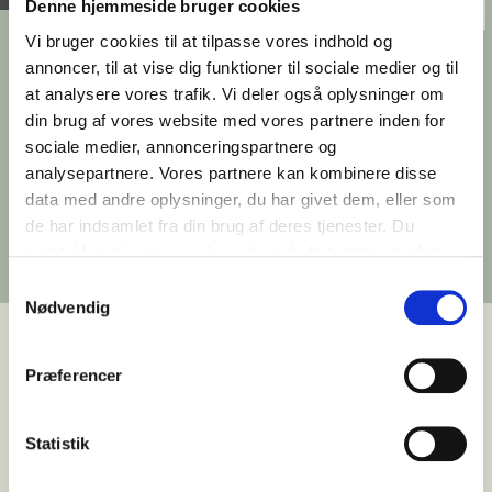
Denne hjemmeside bruger cookies
Vi bruger cookies til at tilpasse vores indhold og
Udlejningsproces
annoncer, til at vise dig funktioner til sociale medier og til
at analysere vores trafik. Vi deler også oplysninger om
Når du lejer erhvervslokaler hos
din brug af vores website med vores partnere inden for
Ejendomsselskabet Olav de Linde, indgår du i
sociale medier, annonceringspartnere og
et samarbejde, der rækker ud over selve
analysepartnere. Vores partnere kan kombinere disse
indflytningen. Vi arbejder med fleksible
data med andre oplysninger, du har givet dem, eller som
løsninger og langsigtede relationer med
de har indsamlet fra din brug af deres tjenester. Du
udgangspunkt i både bygningen og din
samtykker til vores cookies, hvis du fortsætter med at
virksomheds behov.
anvende vores hjemmeside.
Samtykkevalg
Nødvendig
Præferencer
Vores udlejningsproces begynder med en dialog
om virksomheden, dens behov og mulighederne
Statistik
i det konkrete lejemål.
Her taler vi blandt andet om indretning,