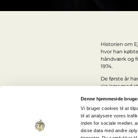
Historien om Ej
hvor han købte
håndværk og fo
1974.
De første år h
sig især mod st
Det perspektiv
Denne hjemmeside bruger
findes, og ska
Vi bruger cookies til at til
til at analysere vores tra
Fra fabriks
inden for sociale medier,
Med årene er p
disse data med andre oplys
markante ejen
tjenester. Du samtykker t