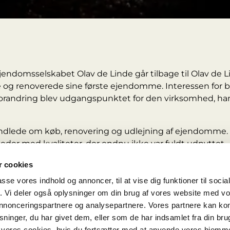
endomsselskabet Olav de Linde går tilbage til Olav de L
 og renoverede sine første ejendomme. Interessen for 
randring blev udgangspunktet for den virksomhed, han
andlede om køb, renovering og udlejning af ejendomme.
eder med kvaliteter, der endnu ikke var fuldt udnyttet.
 har præget virksomheden siden: at bygge videre på det,
 cookies
be nye anvendelser med respekt for stedets karakter.
passe vores indhold og annoncer, til at vise dig funktioner til soci
fik. Vi deler også oplysninger om din brug af vores website med v
bygninger til bymiljøer
 annonceringspartnere og analysepartnere. Vores partnere kan k
orteføljen vokset, og virksomheden har sat sit præg på
ninger, du har givet dem, eller som de har indsamlet fra din bru
domme og områder i Aarhus, Odense og København.
il vores cookies, hvis du fortsætter med at anvende vores hjemm