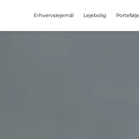
Erhvervslejemål
Lejebolig
Portefølj