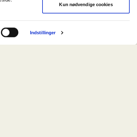
Kun nødvendige cookies
ioner, mens
zar Vest og
samt Prags
Indstillinger
ens historie,
e kvaliteter.
ksomheder,
dværkere,
kom til og
er samme tag.
ed korte veje
em hele deres