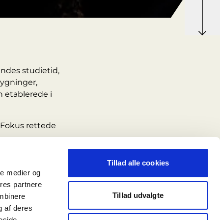
indes studietid,
bygninger,
 etablerede i
 Fokus rettede
 der allerede
Tillad alle cookies
ale medier og
ores partnere
Tillad udvalgte
ombinere
 en række
g af deres
eside.