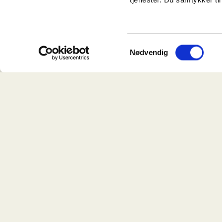
Fabriksbygnin
deres karakter 
Mindet i Aarhu
Samtykkevalg
Nødvendig
Boulevard i Kø
men udspringer
Gennem årene h
arbejdspladser 
Fra idé til d
I takt med væk
tegnestue, proj
samlede erfari
Det lagde grun
mellem fagligh
levetid.