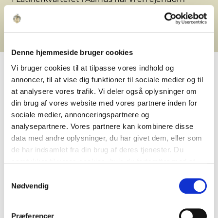
med butikker, kontorer og boliger samlet
omkring et historisk gårdrum mellem Graven
og de bagvedliggende bygninger.
Denne hjemmeside bruger cookies
Vi bruger cookies til at tilpasse vores indhold og
annoncer, til at vise dig funktioner til sociale medier og til
Et historisk gårdmiljø med
at analysere vores trafik. Vi deler også oplysninger om
din brug af vores website med vores partnere inden for
rødder i 1700-tallet
sociale medier, annonceringspartnere og
analysepartnere. Vores partnere kan kombinere disse
Graven 24-26 har rødder tilbage til 1700-tallet og
data med andre oplysninger, du har givet dem, eller som
er en del af den historiske bebyggelse i
de har indsamlet fra din brug af deres tjenester. Du
Latinerkvarteret. Ejendommen består af flere
samtykker til vores cookies, hvis du fortsætter med at
sammenhængende bygninger mod Graven og
anvende vores hjemmeside.
omkring et bagvedliggende gårdrum, som
Samtykkevalg
Nødvendig
gennem tiden har været en del af
Latinerkvarterets købmands- og håndværksmiljø.
Præferencer
Mod gaden præges ejendommen af