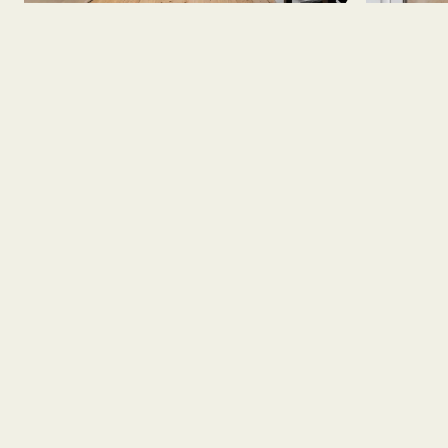
Ved Graven i Latinerkvarteret
Ejendommen ligger centralt i Aarhus C med
direkte adgang til Latinerkvarterets caféer,
butikker og kulturtilbud. Store Torv, Aarhus Å og
de centrale handelsgader ligger få minutters
gang fra adressen.
Området er let tilgængeligt med bus og letbane,
og Aarhus Hovedbanegård kan nås til fods eller
på cykel. Samtidig giver gårdrummet en mere