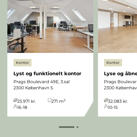
Kontor
Kontor
Lyst og funktionelt kontor
Lyse og åbne
Prags Boulevard 49E, 3.sal
Prags Boulevar
2300 København S
2300 Københav
2
25.971 kr.
271
m
32.083 kr.
16-18
10-15