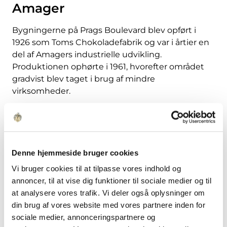
Amager
Bygningerne på Prags Boulevard blev opført i
1926 som Toms Chokoladefabrik og var i årtier en
del af Amagers industrielle udvikling.
Produktionen ophørte i 1961, hvorefter området
gradvist blev taget i brug af mindre
virksomheder.
De tidligere fabriksbygninger danner i dag
rammen om et erhvervsmiljø med mange
forskellige virksomheder. Anlægget fremstår
samlet, og den industrielle oprindelse kan stadig
Denne hjemmeside bruger cookies
aflæses i både arkitektur og materialer.
Vi bruger cookies til at tilpasse vores indhold og
Stedet er et tydeligt eksempel på, hvordan
annoncer, til at vise dig funktioner til sociale medier og til
eksisterende bygninger kan videreføres til nye
at analysere vores trafik. Vi deler også oplysninger om
formål, uden at deres karakter går tabt.
din brug af vores website med vores partnere inden for
sociale medier, annonceringspartnere og