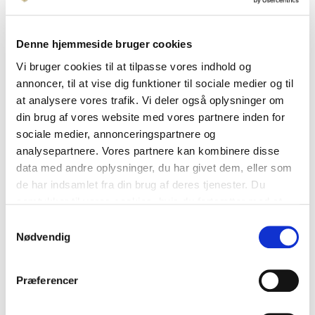
Fra Frichs' driftsområde til
Denne hjemmeside bruger cookies
virksomhedsdomicil
Vi bruger cookies til at tilpasse vores indhold og
annoncer, til at vise dig funktioner til sociale medier og til
Søren Frichs Vej 39 er udviklet som hovedsæde
at analysere vores trafik. Vi deler også oplysninger om
for softwarevirksomheden Systematic og består
din brug af vores website med vores partnere inden for
af en kontorbebyggelse fra 2001, som i perioden
sociale medier, annonceringspartnere og
2018-2021 blev udvidet med et kontorhøjhus.
analysepartnere. Vores partnere kan kombinere disse
Tilsammen danner bygningerne et samlet
data med andre oplysninger, du har givet dem, eller som
virksomhedsdomicil med en markant placering
de har indsamlet fra din brug af deres tjenester. Du
mellem Frichsparken og Brabrandstien.
samtykker til vores cookies, hvis du fortsætter med at
anvende vores hjemmeside.
Samtykkevalg
Ejendommen ligger på et areal, der tidligere var
Nødvendig
en del af Frichs Fabrikkers driftsanlæg. Her lå
oplagringsplads, reparationsværksted og garage,
som understøttede produktionen af lokomotiver
Præferencer
og jernbanemateriel gennem store dele af 1900-
tallet.