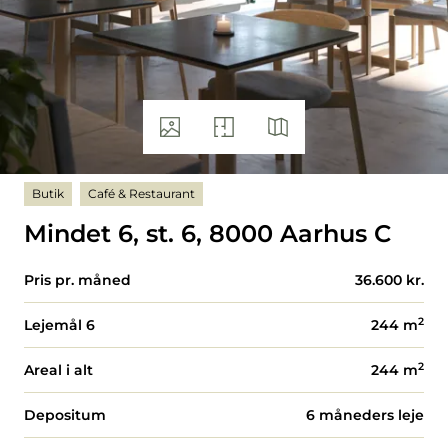
Butik
Café & Restaurant
Mindet 6, st. 6, 8000 Aarhus C
Pris pr. måned
36.600 kr.
2
Lejemål 6
244
m
2
Areal i alt
244
m
Depositum
6 måneders leje