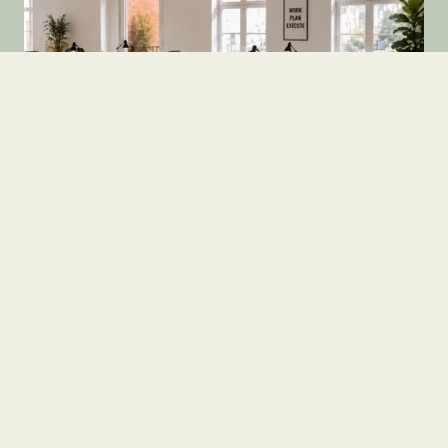
Butik
Kontor
Lager
Vestergade 58P, st.
8000 Aarhus C
2
18.784 kr.
252
m