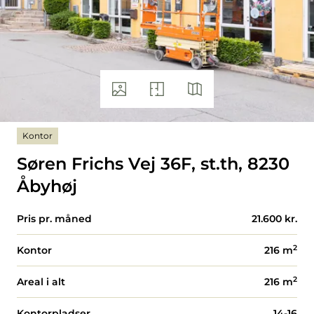
Kontor
Søren Frichs Vej 36F, st.th, 8230
Åbyhøj
Pris pr. måned
21.600 kr.
2
Kontor
216
m
2
Areal i alt
216
m
Kontorpladser
14-16