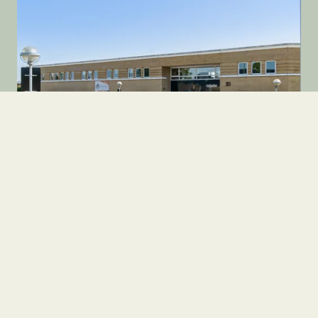
Kontor
Klamsagervej 35, st.th
8230 Åbyhøj
2
19.950 kr.
266
m
10-12