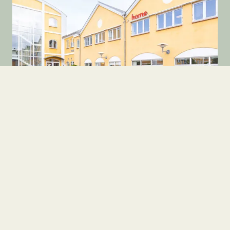
Kontor
Søren Frichs Vej 36F, st.th
8230 Åbyhøj
2
21.600 kr.
216
m
14-16