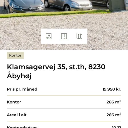
Kontor
Klamsagervej 35, st.th, 8230
Åbyhøj
Pris pr. måned
19.950 kr.
2
Kontor
266
m
2
Areal i alt
266
m
Kontorpladser
10-12