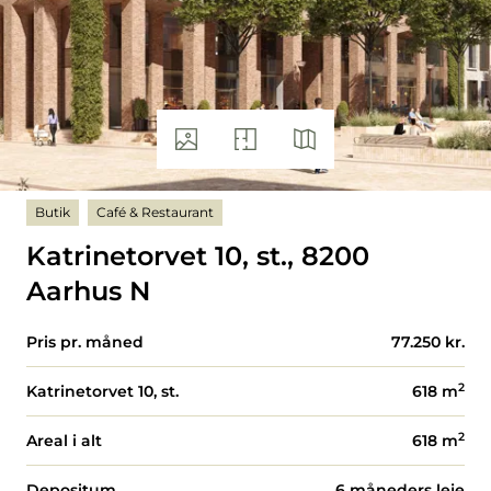
Butik
Café & Restaurant
Katrinetorvet 10, st., 8200
Aarhus N
Pris pr. måned
77.250 kr.
2
Katrinetorvet 10, st.
618
m
2
Areal i alt
618
m
Depositum
6 måneders leje