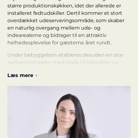
større produktionskøkken, idet der allerede er
installeret fedtudskiller. Dertil kommer et stort
overdækket udeserveringsområde, som skaber
en naturlig overgang mellem ude- og
indearealerne og bidrager til en attraktiv
helhedsoplevelse for gæsterne året rundt.
Under bebyggelsen etableres desuden en stor
parkeringskælder med plads til både biler og
cykler. Herfra får besøgende direkte adgang til
Læs mere
lejemålet via elevator og trapperum, hvilket sikrer
nem og bekvem adgang.
Hele området er udviklet med fokus på at forene
erhverv, boliger og grønne byrum i en
sammenhængende struktur, skabt til både
hverdagsliv og fremtidens behov. Et levende
bymiljø, hvor mennesker, virksomheder og byliv
mødes i naturlig balance.