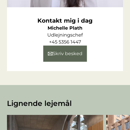
Ringgaden: ca. 500 m
E45 (Aarhus N): ca. 6 km / 8–10 min. i bil
Kontakt mig i dag
Michelle Plath
Udlejningschef
+45 5356 1447
Skriv besked
Lignende lejemål