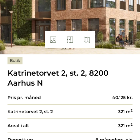
Butik
Katrinetorvet 2, st. 2, 8200
Aarhus N
Pris pr. måned
40.125 kr.
2
Katrinetorvet 2, st. 2
321
m
2
Areal i alt
321
m
Depositum
6 måneders leje