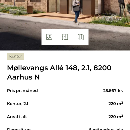
Kontor
Møllevangs Allé 148, 2.1, 8200
Aarhus N
Pris pr. måned
25.667 kr.
2
Kontor, 2.1
220
m
2
Areal i alt
220
m
Depositum
6 måneders leje