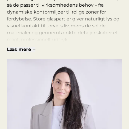
så de passer til virksomhedens behov – fra
dynamiske kontormiljøer til rolige zoner for
fordybelse. Store glaspartier giver naturligt lys og
visuel kontakt til torvets liv, mens de solide
materialer og gennemtænkte detaljer skaber et
roligt, professionelt udtryk.
Læs mere
Din virksomhed får en base, der fungerer i praksis
– og repræsenterer virksomheden med kvalitet
og karakter.