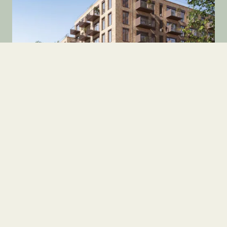
Butik
Katrinetorvet 1
8200 Aarhus N
2
21.625 kr.
173
m