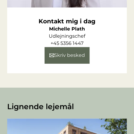
lokalt kundegrundlag og gode muligheder for
fremtidig udvikling.
Kontakt mig i dag
Michelle Plath
Udlejningschef
+45 5356 1447
Skriv besked
Lignende lejemål