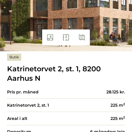
Butik
Katrinetorvet 2, st. 1, 8200
Aarhus N
Pris pr. måned
28.125 kr.
2
Katrinetorvet 2, st. 1
225
m
2
Areal i alt
225
m
Depositum
6 måneders leje