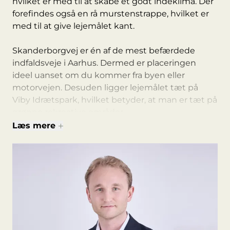
hvilket er med til at skabe et godt indeklima. Der
forefindes også en rå murstenstrappe, hvilket er
med til at give lejemålet kant.
Skanderborgvej er én af de mest befærdede
indfaldsveje i Aarhus. Dermed er placeringen
ideel uanset om du kommer fra byen eller
motorvejen. Desuden ligger lejemålet tæt på
Viby Idrætspark, hvilket betyder, at man er tæt på
grønne rekreative områder.
Læs mere