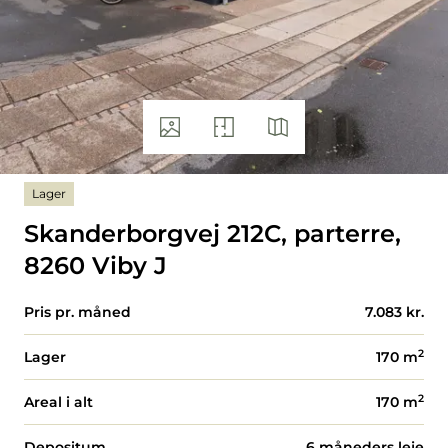
Lager
Skanderborgvej 212C, parterre,
8260 Viby J
Pris pr. måned
7.083 kr.
2
Lager
170
m
2
Areal i alt
170
m
Depositum
6 måneders leje