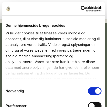
Denne hjemmeside bruger cookies
Vi bruger cookies til at tilpasse vores indhold og
annoncer, til at vise dig funktioner til sociale medier og til
at analysere vores trafik. Vi deler også oplysninger om
din brug af vores website med vores partnere inden for
sociale medier, annonceringspartnere og
analysepartnere. Vores partnere kan kombinere disse
Kontakt afdeling
data med andre oplysninger, du har givet dem, eller som
de har indsamlet fra din brug af deres tjenester. Du
samtykker til vores cookies, hvis du fortsætter med at
Praktisk info
anvende vores hjemmeside.
Samtykkevalg
Nødvendig
Lejemål
Præferencer