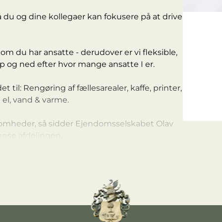
å du og dine kollegaer kan fokusere på at drive
er om du har ansatte - derudover er vi fleksible,
p og ned efter hvor mange ansatte I er.
 til: Rengøring af fællesarealer, kaffe, printer,
g el, vand & varme.
mheder, så sidder Ejendomsselskabet Olav
ense afdelingen.
.
med at give os et kald, for at høre mere.