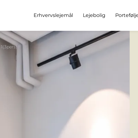
Erhvervslejemål
Lejebolig
Portefølj
1(3pers)