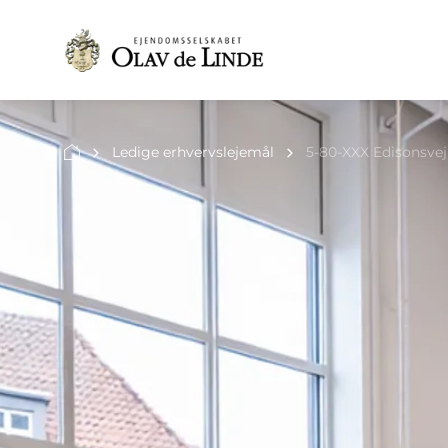
Ledige erhvervslejemål
5-80-XXX Edisonsvej 