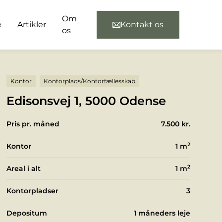
Om
e
Artikler
Kontakt os
os
Kontor
Kontorplads/Kontorfællesskab
Edisonsvej 1, 5000 Odense
Pris pr. måned
7.500 kr.
2
Kontor
1
m
2
Areal i alt
1
m
Kontorpladser
3
Depositum
1 måneders leje