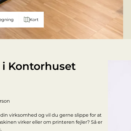
egning
Kort
 i Kontorhuset
erson
 din virksomhed og vil du gerne slippe for at
nen virker eller om printeren fejler? Så er
.