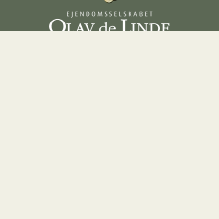
Praktisk info
Lejemål
Elektronisk fakturering
Kontorleje
de 35
Whistleblowerordning
Kontorfæll
 C
Butiksleje
4
Lagerlejem
Parkerings
Lejebolig