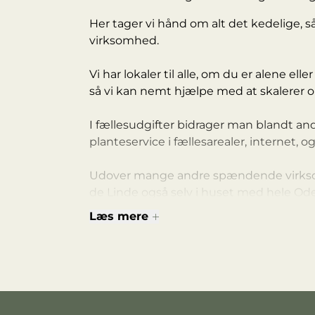
Her tager vi hånd om alt det kedelige, s
virksomhed.
Vi har lokaler til alle, om du er alene ell
så vi kan nemt hjælpe med at skalerer o
I fællesudgifter bidrager man blandt andet
planteservice i fællesarealer, internet, o
Udover mange andre spændende virkso
de Linde også selv i huset med hele Od
Læs mere
Vi har lokaler som står klar til indflytning
Har vi fanget din interesse? Så tøv ikke 