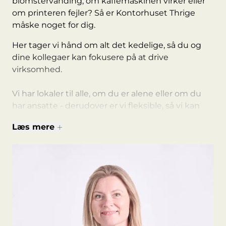
blomstervanding, om kaffemaskinen virker eller
om printeren fejler? Så er Kontorhuset Thrige
måske noget for dig.
Her tager vi hånd om alt det kedelige, så du og
dine kollegaer kan fokusere på at drive
virksomhed.
Vi har lokaler til alle, om du er alene eller om du
har ansatte - derudover er vi fleksible, så vi kan
nemt hjælpe med at skalerer op og ned efter
Læs mere
hvor mange ansatte I er.
I fællesudgifter bidrager man blandt andet til:
Rengøring af fællesarealer, kaffe, printer,
planteservice i fællesarealer, internet, og el, vand
& varme.
Udover mange andre spændende virksomheder,