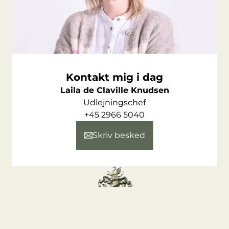
så sidder Ejendomsselskabet Olav de Linde også
selv i huset med hele Odense afdelingen.
Vi har lokaler som står klar til indflytning.
Har vi fanget din interesse? Så tøv ikke med at
give os et kald, for at høre mere.
Kontakt mig i dag
Laila de Claville Knudsen
Udlejningschef
+45 2966 5040
Skriv besked