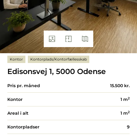
Kontor
Kontorplads/Kontorfællesskab
Edisonsvej 1, 5000 Odense
Pris pr. måned
15.500 kr.
2
Kontor
1
m
2
Areal i alt
1
m
Kontorpladser
9