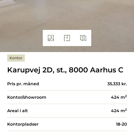
Kontor
Karupvej 2D, st., 8000 Aarhus C
Pris pr. måned
35.333 kr.
2
Kontor/showroom
424
m
2
Areal i alt
424
m
Kontorpladser
18-20