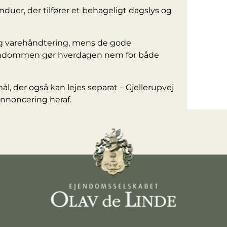
duer, der tilfører et behageligt dagslys og
g varehåndtering, mens de gode
jendommen gør hverdagen nem for både
l, der også kan lejes separat – Gjellerupvej
 annoncering heraf.