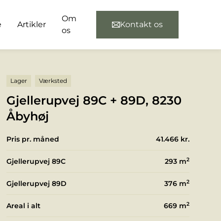
Om
e
Artikler
Kontakt os
os
Lager
Værksted
Gjellerupvej 89C + 89D, 8230
Åbyhøj
Pris pr. måned
41.466 kr.
2
Gjellerupvej 89C
293
m
2
Gjellerupvej 89D
376
m
2
Areal i alt
669
m