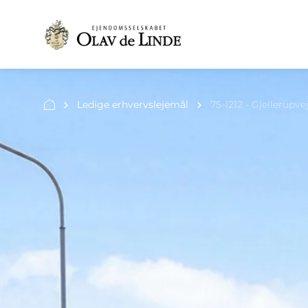
Ledige erhvervslejemål
75-1212 - Gjellerupv