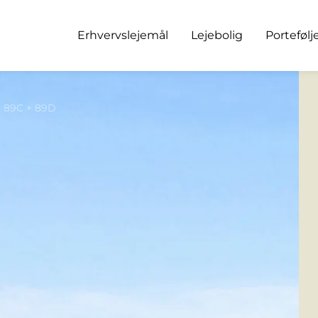
Erhvervslejemål
Lejebolig
Portefølj
ej 89C + 89D