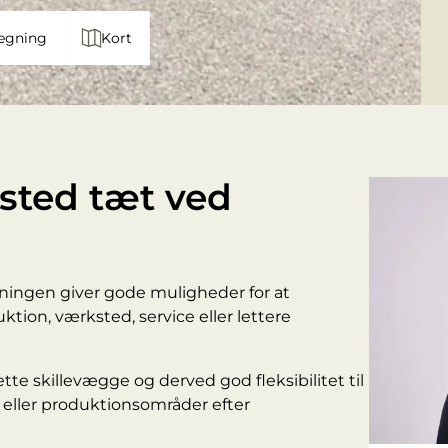
egning
Kort
ksted tæt ved
tningen giver gode muligheder for at
tion, værksted, service eller lettere
te skillevægge og derved god fleksibilitet til
g eller produktionsområder efter