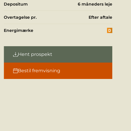
Depositum
6 måneders leje
Overtagelse pr.
Efter aftale
Energimærke
Hent prospekt
Bestil fremvisning