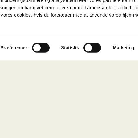
 annonceringspartnere og analysepartnere. Vores partnere kan k
ninger, du har givet dem, eller som de har indsamlet fra din bru
il vores cookies, hvis du fortsætter med at anvende vores hjemm
Præferencer
Statistik
Marketing
& Restaurant
ar Petersens Gade 111
Aarhus C
2
500 kr.
468
m