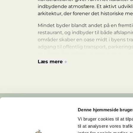
indbydende atmosfære. Et aktivt udvikl
arkitektur, der forener det historiske m
Mindet byder blandt andet på en fremtid
restaurant, og indbyder til både afslap
områder skaber en oase midt i byens trav
adgang til offentlig transport, parkerin
at nå for både bilister, cyklister og pendl
Læs mere
Huset skabes uden kompromiser og tilbyd
og enestående design går op i en højer
Denne hjemmeside bruger
Lignende lejemål
Vi bruger cookies til at til
til at analysere vores tra