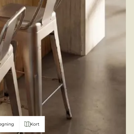
egning
Kort