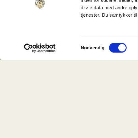
inden for sociale medier,
disse data med andre oplys
Reserveret
tjenester. Du samtykker t
Samtykkevalg
Nødvendig
Butik
Klinik
Lager
Café 
Ankersgade 12C, lejemål 4
Dagm
8000 Aarhus C
8000 
2
46.875 kr.
625
m
58.