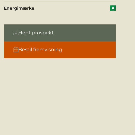
Energimærke
Hent prospekt
Bestil fremvisning