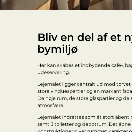
Bliv en del af et 
bymiljø
Her kan skabes et indbydende café-, ba
udeservering.
Lejemålet ligger centralt ud mod torvet 
store vinduespartier og en markant faca
De høje rum, de store glaspartier og de
atmosfære.
Lejemålet indrettes som ét stort åbent
samt 3 toiletter og depotrum. Det åbne
konstruktioner giver rummet karakter o