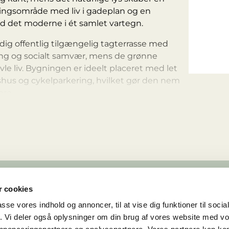
ingsområde med liv i gadeplan og en
ed det moderne i ét samlet vartegn.
ig offentlig tilgængelig tagterrasse med
ning og socialt samvær, mens de grønne
le liv. Bygningen er ideelt placeret med let
gshus og cykelparkering, hvilket gør den nem
ere.
er en hverdag, hvor funktionalitet, kvalitet
e enhed.
 cookies
passe vores indhold og annoncer, til at vise dig funktioner til soci
fik. Vi deler også oplysninger om din brug af vores website med v