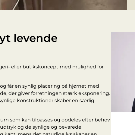
nyt levende
geri- eller butikskoncept med mulighed for
og får en synlig placering på hjørnet med
de, der giver forretningen stærk eksponering.
 synlige konstruktioner skaber en særlig
 rum som kan tilpasses og opdeles efter behov
 udtryk og de synlige og bevarede
g kant, mens det naturlige lys skaber en