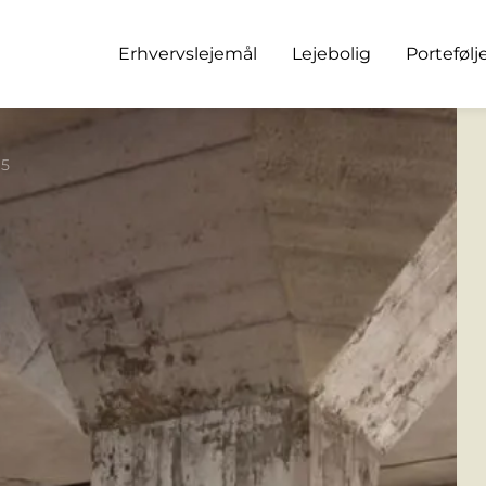
Erhvervslejemål
Lejebolig
Portefølj
 5