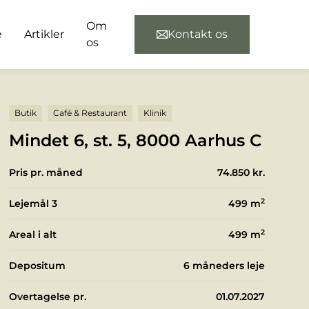
Om
e
Artikler
Kontakt os
os
Butik
Café & Restaurant
Klinik
Mindet 6, st. 5, 8000 Aarhus C
Pris pr. måned
74.850 kr.
2
Lejemål 3
499
m
2
Areal i alt
499
m
Depositum
6 måneders leje
Overtagelse pr.
01.07.2027