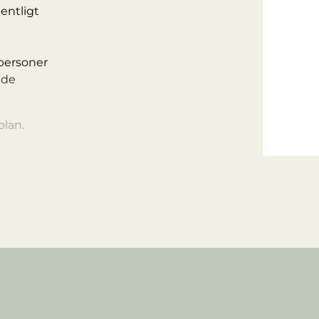
entligt
 personer
åde
plan.
usive drift (fællesudgifter).