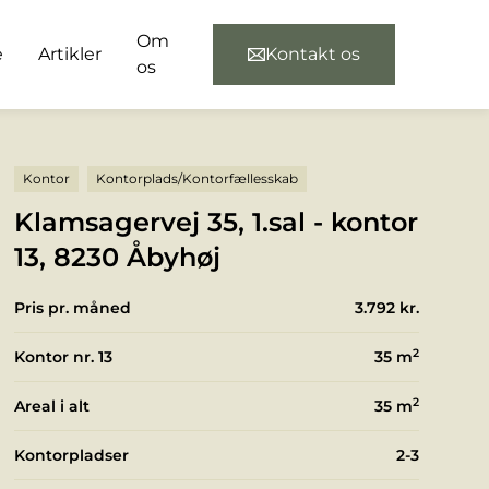
Om
e
Artikler
Kontakt os
os
Kontor
Kontorplads/Kontorfællesskab
Klamsagervej 35, 1.sal - kontor
13, 8230 Åbyhøj
Pris pr. måned
3.792 kr.
2
Kontor nr. 13
35
m
2
Areal i alt
35
m
Kontorpladser
2-3