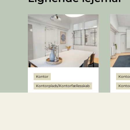
Kontor
Konto
Kontorplads/Kontorfællesskab
Kontor
Søren Frichs Vej 38K,
Søren
1.sal - kontor 35
1.sal 
8230 Åbyhøj
8230 Å
4.800 kr.
3.520