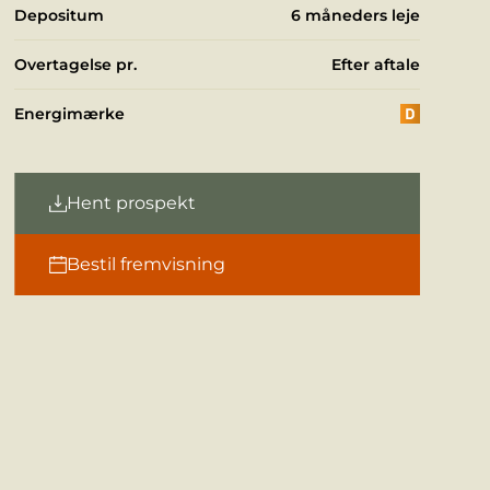
Depositum
6 måneders leje
Overtagelse pr.
Efter aftale
Energimærke
Hent prospekt
Bestil fremvisning