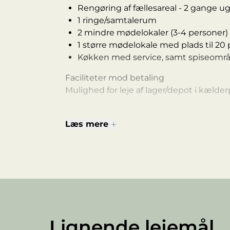
Rengøring af fællesareal - 2 gange ug
1 ringe/samtalerum
2 mindre mødelokaler (3-4 personer)
1 større mødelokale med plads til 20
Køkken med service, samt spiseomr
Faciliteter mod betaling
Mulighed for leje af lager/depot i kælder
Leje pr. m² er kr. 1.300 årligt, som er inkl
Læs mere
Lignende lejemål