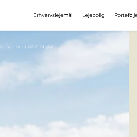
Erhvervslejemål
Lejebolig
Portefølj
al - kontor 13, 8230 Åbyhøj