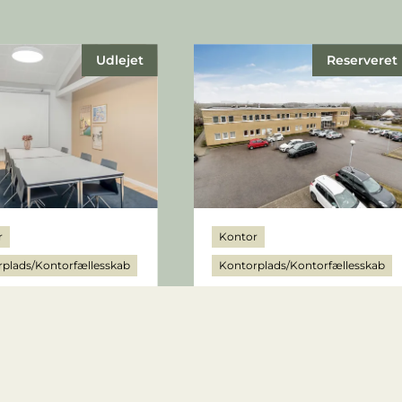
Udlejet
Reserveret
r
Kontor
plads/Kontorfællesskab
Kontorplads/Kontorfællesskab
 Frichs Vej 38K,
Klamsagervej 35, 1.sal
- kontor 19A
8230 Åbyhøj
byhøj
 kr.
3.900 kr.