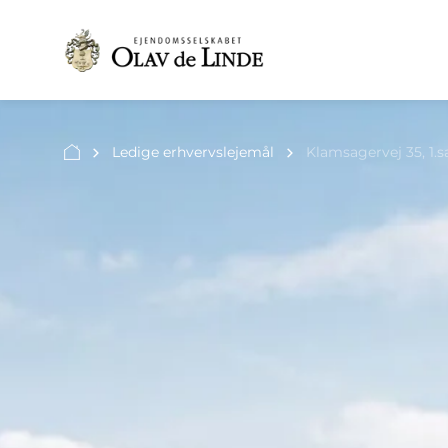
Ledige erhvervslejemål
Klamsagervej 35, 1.s