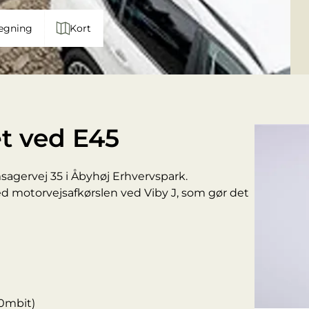
egning
Kort
t ved E45
agervej 35 i Åbyhøj Erhvervspark.
d motorvejsafkørslen ved Viby J, som gør det
00mbit)