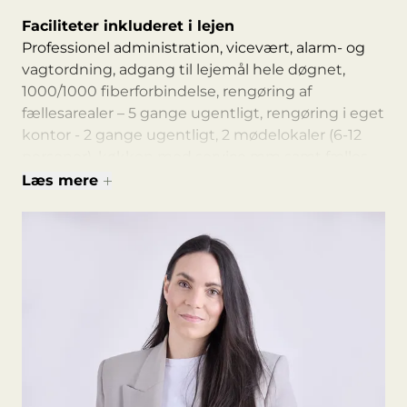
Faciliteter inkluderet i lejen
Professionel administration, vicevært, alarm- og
vagtordning, adgang til lejemål hele døgnet,
1000/1000 fiberforbindelse, rengøring af
fællesarealer – 5 gange ugentligt, rengøring i eget
kontor - 2 gange ugentligt, 2 mødelokaler (6-12
personer), køkken med service mm samt fælles
kantine/spiseplads og loungeområde.
Læs mere
Faciliteter mod betaling
Parkering, frokostordning hos DinnerdeLuxe,
frokostordning og café hos MIBMADMARKED &
BAGERI. Konference lokale hos MIBMADMARKED
& BAGERI til ca. 35 personer.