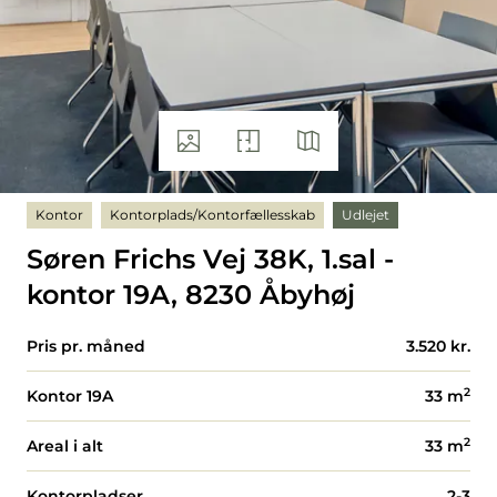
Kontor
Kontorplads/Kontorfællesskab
Udlejet
Søren Frichs Vej 38K, 1.sal -
kontor 19A, 8230 Åbyhøj
Pris pr. måned
3.520 kr.
2
Kontor 19A
33
m
2
Areal i alt
33
m
Kontorpladser
2-3