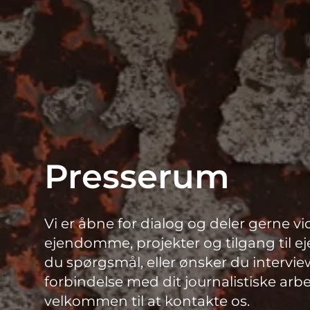
Presserum
Vi er åbne for dialog og deler gerne v
ejendomme, projekter og tilgang til e
du spørgsmål, eller ønsker du intervie
forbindelse med dit journalistiske arbej
velkommen til at kontakte os.