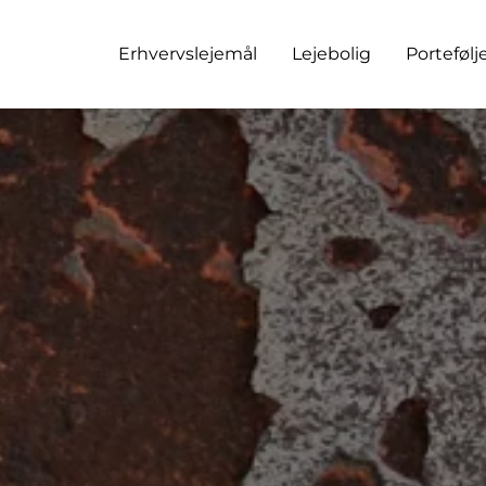
Erhvervslejemål
Lejebolig
Portefølj