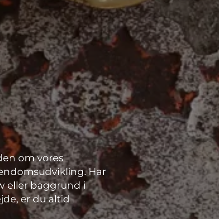
iden om vores
jendomsudvikling. Har
w eller baggrund i
de, er du altid